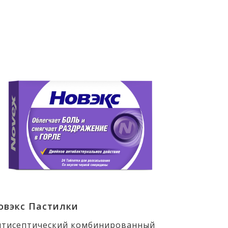
овэкс Пастилки
нтисептический комбинированный