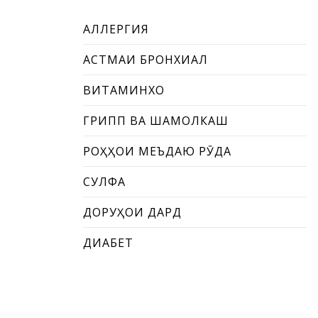
АЛЛЕРГИЯ
АСТМАИ БРОНХИАЛӢ
ВИТАМИНХО
ГРИПП ВА ШАМОЛКАШӢ
РОҲҲОИ МЕЪДАЮ РӮДА
СУЛФА
ДОРУҲОИ ДАРД
ДИАБЕТ