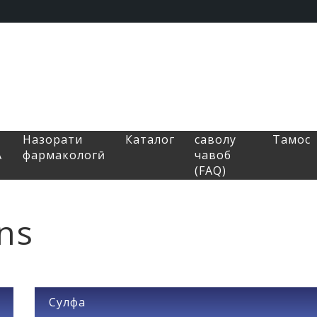
Назорати
Каталог
саволу
Тамос
A
фармакологӣ
чавоб
(FAQ)
ons
Сулфа