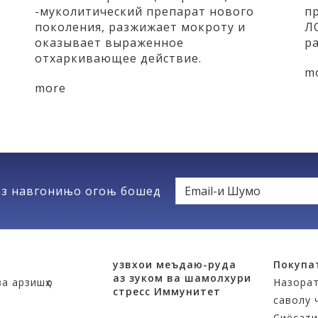
-муколитический препарат нового
п
поколения, разжижает мокроту и
Л
оказывает выраженное
р
отхаркивающее действие.
m
more
з навгонињо огоњ бошед
узвхои меъдаю-руда
Покупа
аз зуком ва шамолхури
а арзишҳо
Назора
стресс
Иммунитет
саволу 
Сиёсати