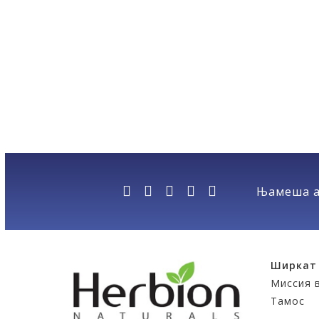
Њамеша а
Ширкат
Миссия в
Тамос