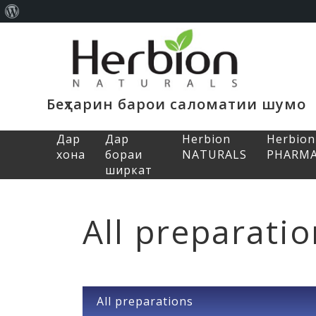
About
WordPress
Беҳтарин барои саломатии шумо
Дар
Дар
Herbion
Herbion
хона
бораи
NATURALS
PHARM
Home
>
Сулфа
ширкат
All preparati
All preparations