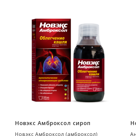
Новэкс Амброксол сироп
Н
Новэкс Амброксол (амброксол)
А