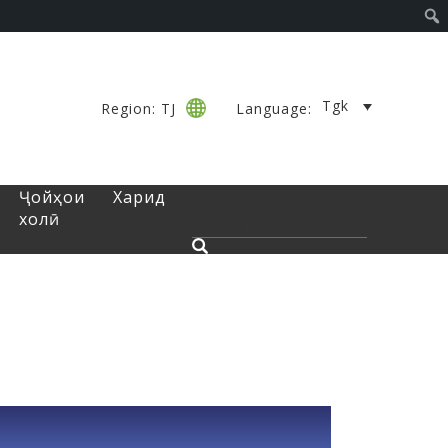
Tgk
Region: TJ
Language:
Ҷойҳои
Харид
холӣ