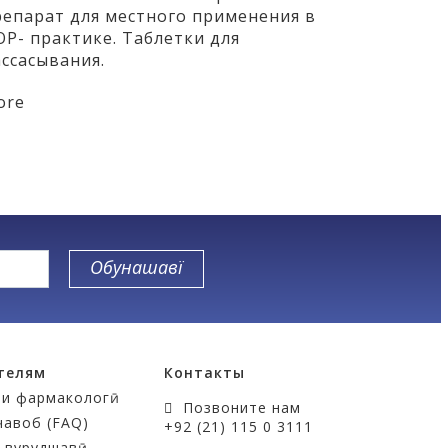
репарат для местного применения в
ОР- практике. Таблетки для
ассасывания.
ore
телям
Контакты
ти фармакологӣ
Позвоните нам
чавоб (FAQ)
+92 (21) 115 0 3111
 вурудшавӣ